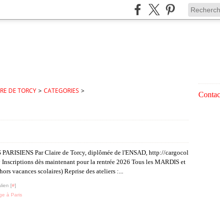
IRE DE TORCY
>
CATEGORIES
>
Contact
RISIENS Par Claire de Torcy, diplômée de l'ENSAD, http://cargocol
y Inscriptions dès maintenant pour la rentrée 2026 Tous les MARDIS et
s vacances scolaires) Reprise des ateliers :...
lien [
#
]
ge à Paris