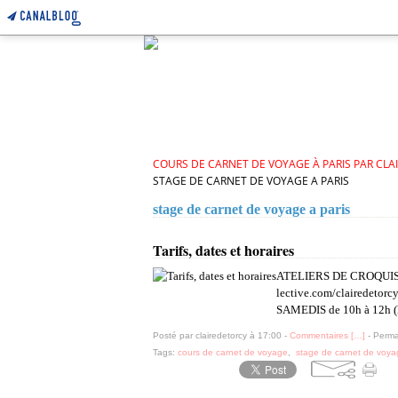
COURS DE CARNET DE VOYAGE À PARIS PAR CLA
STAGE DE CARNET DE VOYAGE A PARIS
stage de carnet de voyage a paris
11 juillet 2025
Tarifs, dates et horaires
ATELIERS DE CROQUIS PA
lective.com/clairedetorc
SAMEDIS de 10h à 12h (hor
Posté par clairedetorcy à 17:00 -
Commentaires [
…
]
- Perma
Tags:
cours de carnet de voyage
,
stage de carnet de voya