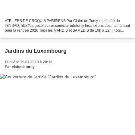
ATELIERS DE CROQUIS PARISIENS Par Claire de Torcy, diplômée de
l'ENSAD, http://cargocollective.com/clairedetorcy Inscriptions dès maintenant
pour la rentrée 2026 Tous les MARDIS et SAMEDIS de 10h à 12h (hors
vacances scolaires) Reprise des ateliers :...
Jardins du Luxembourg
Publié le 19/07/2019 à 20:38
Par
clairedetorcy