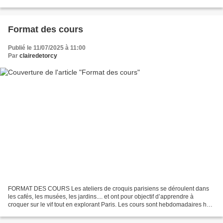
un carnet de croquis, crayon...
Format des cours
Publié le 11/07/2025 à 11:00
Par
clairedetorcy
FORMAT DES COURS Les ateliers de croquis parisiens se déroulent dans
les cafés, les musées, les jardins.... et ont pour objectif d’apprendre à
croquer sur le vif tout en explorant Paris. Les cours sont hebdomadaires hors
vacances scolaires et continuent...