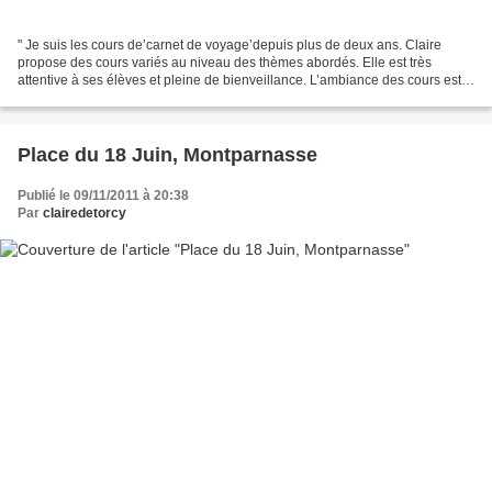
" Je suis les cours de’carnet de voyage’depuis plus de deux ans. Claire
propose des cours variés au niveau des thèmes abordés. Elle est très
attentive à ses élèves et pleine de bienveillance. L’ambiance des cours est
chaleureuse, studieuse mais sait aussi...
Place du 18 Juin, Montparnasse
Publié le 09/11/2011 à 20:38
Par
clairedetorcy